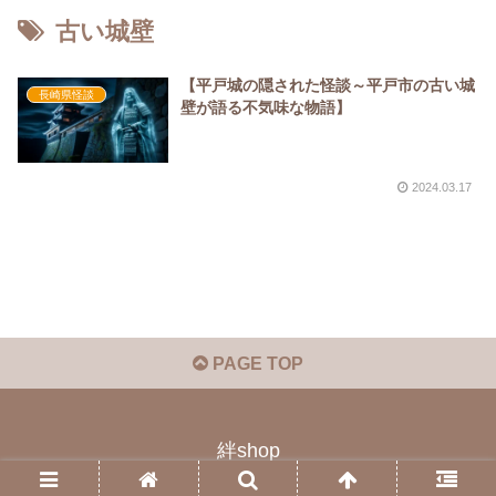
古い城壁
【平戸城の隠された怪談～平戸市の古い城
長崎県怪談
壁が語る不気味な物語】
2024.03.17
PAGE TOP
絆shop
© 2023 絆shop.