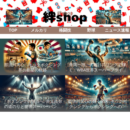
絆shop
TOP
メルカリ
格闘技
野球
ニュース速報
那須川天心、キックボクシング
井岡一翔、大晦日のリングで輝
界の新星の軌跡
く：WBA世界スーパーフライ級
防衛戦「Lifetime Boxing Fights
18」
「ボクシングの頂点へ: 井上尚弥
那須川天心の輝く未来: キックボ
の道のりと世界スーパーバンタ
クシングからボクシングへの成
ム級統一戦の全貌」
功した転身