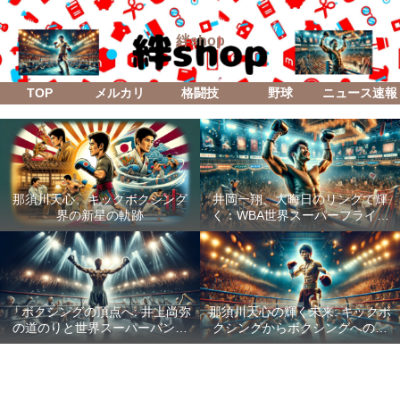
絆shop
TOP
メルカリ
格闘技
野球
ニュース速報
那須川天心、キックボクシング
井岡一翔、大晦日のリングで輝
界の新星の軌跡
く：WBA世界スーパーフライ級
防衛戦「Lifetime Boxing Fights
18」
「ボクシングの頂点へ: 井上尚弥
那須川天心の輝く未来: キックボ
の道のりと世界スーパーバンタ
クシングからボクシングへの成
ム級統一戦の全貌」
功した転身