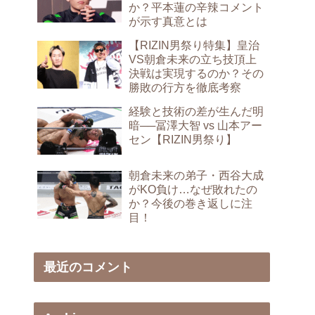
か？平本蓮の辛辣コメント
が示す真意とは
【RIZIN男祭り特集】皇治
VS朝倉未来の立ち技頂上
決戦は実現するのか？その
勝敗の行方を徹底考察
経験と技術の差が生んだ明
暗──冨澤大智 vs 山本アー
セン【RIZIN男祭り】
朝倉未来の弟子・西谷大成
がKO負け…なぜ敗れたの
か？今後の巻き返しに注
目！
最近のコメント