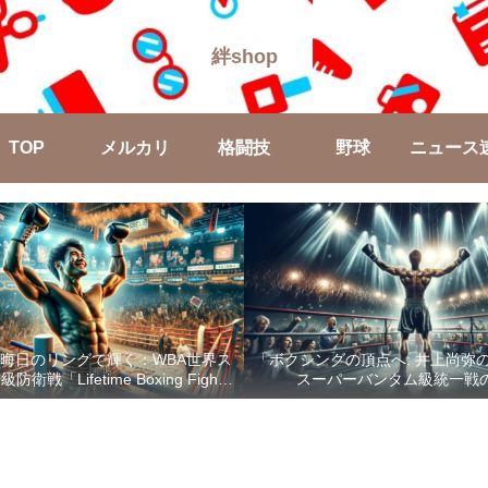
絆shop
TOP
メルカリ
格闘技
野球
ニュース
晦日のリングで輝く：WBA世界ス
「ボクシングの頂点へ: 井上尚弥
戦「Lifetime Boxing Fights
スーパーバンタム級統一戦
18」