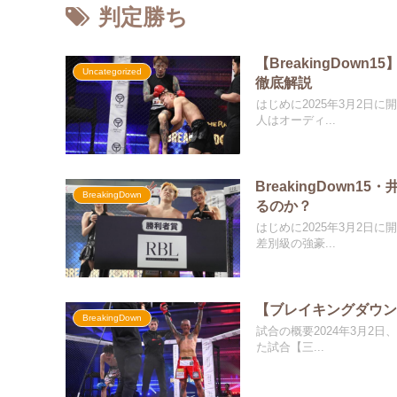
判定勝ち
【BreakingDo
Uncategorized
徹底解説
はじめに2025年3月2日に
人はオーディ...
BreakingDown
BreakingDown
るのか？
はじめに2025年3月2日に開
差別級の強豪...
【ブレイキングダウン1
BreakingDown
試合の概要2024年3月2日
た試合【三...