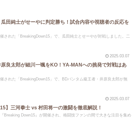
wn15】瓜田純士がせーやに判定勝ち！試合内容や視聴者の反応を
開催された「BreakingDown15」で、瓜田純士とせーやが対戦しました。二
2025.03.07
15・井原良太郎が細川一颯をKO！YA-MANへの挑発で対戦はあ
催された「BreakingDown15」で、BDバンタム級王者・井原良太郎が無
2025.03.07
5】三河拳士 vs 村田将一の激闘を徹底解説！
、『Breaking Down15』が開催され、格闘技ファンの間で大きな注目を集め