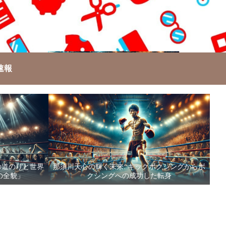
速報
の道のりと世界
那須川天心の輝く未来: キックボクシングからボ
の全貌」
クシングへの成功した転身