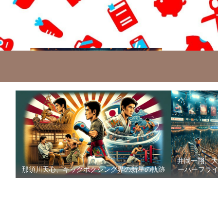
井岡一翔、大
那須川天心、キックボクシング界の新星の軌跡
ーパーフライ級防衛