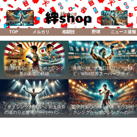
絆shop
TOP
メルカリ
格闘技
野球
ニュース速報
那須川天心、キックボクシング
井岡一翔、大晦日のリングで輝
界の新星の軌跡
く：WBA世界スーパーフライ級
防衛戦「Lifetime Boxing Fights
18」
「ボクシングの頂点へ: 井上尚弥
那須川天心の輝く未来: キックボ
の道のりと世界スーパーバンタ
クシングからボクシングへの成
ム級統一戦の全貌」
功した転身