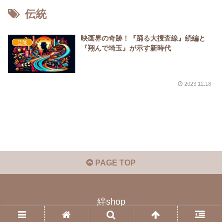
伝統
映画界の奇跡！『踊る大捜査線』続編と
芸能
『翔んで埼玉』が示す新時代
2023.12.18
PAGE TOP
絆shop
© 2023 絆shop.