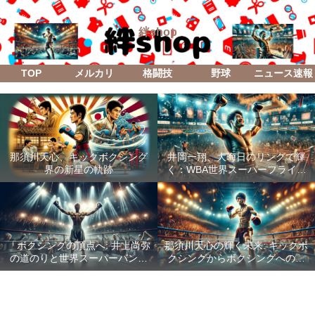
絆shop
TOP
メルカリ
格闘技
野球
ニュース速報
那須川天心、キックボクシング
井岡一翔、大晦日のリングで輝
界の新星の軌跡
く：WBA世界スーパーフライ級
防衛戦「Lifetime Boxing Fights
18」
「ボクシングの頂点へ: 井上尚弥
那須川天心の輝く未来: キックボ
の道のりと世界スーパーバンタ
クシングからボクシングへの成
ム級統一戦の全貌」
功した転身