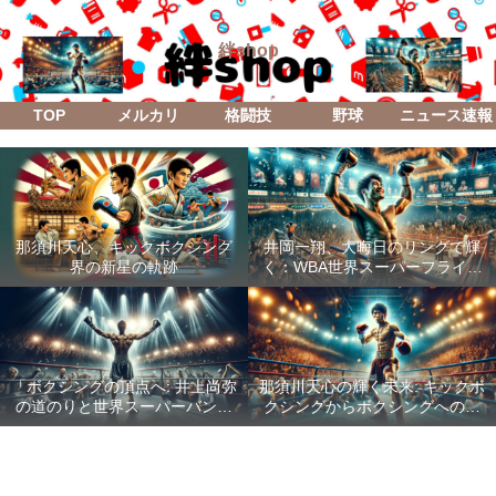
絆shop
TOP
メルカリ
格闘技
野球
ニュース速報
那須川天心、キックボクシング
井岡一翔、大晦日のリングで輝
界の新星の軌跡
く：WBA世界スーパーフライ級
防衛戦「Lifetime Boxing Fights
18」
「ボクシングの頂点へ: 井上尚弥
那須川天心の輝く未来: キックボ
の道のりと世界スーパーバンタ
クシングからボクシングへの成
ム級統一戦の全貌」
功した転身