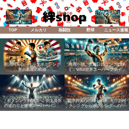
絆shop
TOP
メルカリ
格闘技
野球
ニュース速報
那須川天心、キックボクシング
井岡一翔、大晦日のリングで輝
界の新星の軌跡
く：WBA世界スーパーフライ級
防衛戦「Lifetime Boxing Fights
18」
「ボクシングの頂点へ: 井上尚弥
那須川天心の輝く未来: キックボ
の道のりと世界スーパーバンタ
クシングからボクシングへの成
ム級統一戦の全貌」
功した転身