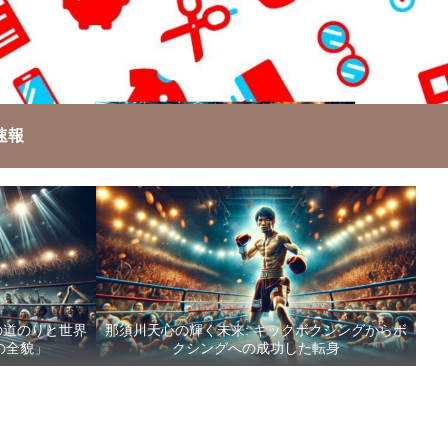
速報
の道のりと世界
那須川天心の輝く未来: キックボクシングからボ
の全貌」
クシングへの成功した転身