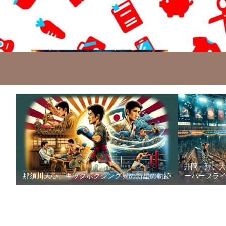
井岡一翔、大
那須川天心、キックボクシング界の新星の軌跡
ーパーフライ級防衛