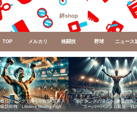
絆shop
TOP
メルカリ
格闘技
野球
ニュース
晦日のリングで輝く：WBA世界ス
「ボクシングの頂点へ: 井上尚弥
戦「Lifetime Boxing Fights
スーパーバンタム級統一戦
18」