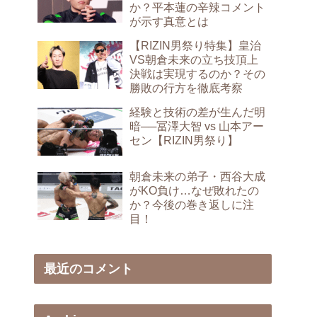
か？平本蓮の辛辣コメント
が示す真意とは
【RIZIN男祭り特集】皇治
VS朝倉未来の立ち技頂上
決戦は実現するのか？その
勝敗の行方を徹底考察
経験と技術の差が生んだ明
暗──冨澤大智 vs 山本アー
セン【RIZIN男祭り】
朝倉未来の弟子・西谷大成
がKO負け…なぜ敗れたの
か？今後の巻き返しに注
目！
最近のコメント