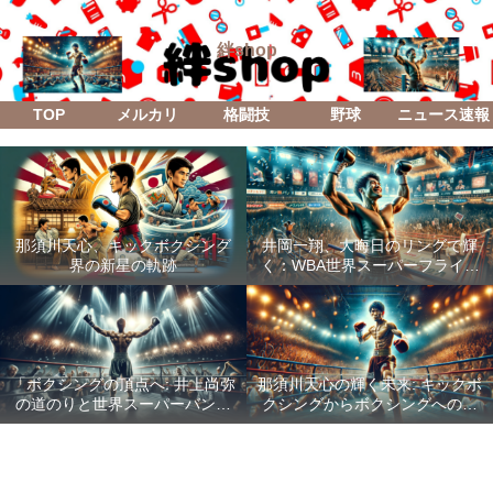
絆shop
TOP
メルカリ
格闘技
野球
ニュース速報
那須川天心、キックボクシング
井岡一翔、大晦日のリングで輝
界の新星の軌跡
く：WBA世界スーパーフライ級
防衛戦「Lifetime Boxing Fights
18」
「ボクシングの頂点へ: 井上尚弥
那須川天心の輝く未来: キックボ
の道のりと世界スーパーバンタ
クシングからボクシングへの成
ム級統一戦の全貌」
功した転身