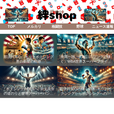
絆shop
TOP
メルカリ
格闘技
野球
ニュース速報
那須川天心、キックボクシング
井岡一翔、大晦日のリングで輝
界の新星の軌跡
く：WBA世界スーパーフライ級
防衛戦「Lifetime Boxing Fights
18」
「ボクシングの頂点へ: 井上尚弥
那須川天心の輝く未来: キックボ
の道のりと世界スーパーバンタ
クシングからボクシングへの成
ム級統一戦の全貌」
功した転身