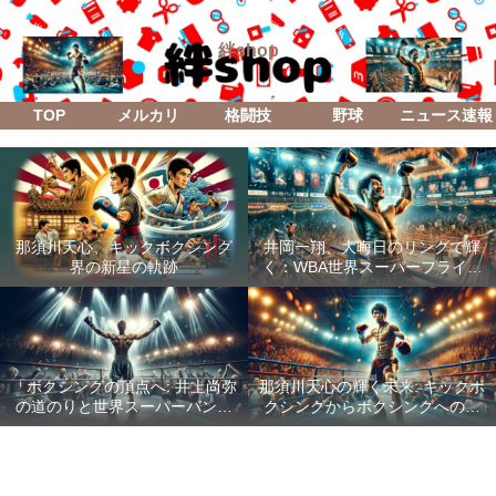
絆shop
TOP
メルカリ
格闘技
野球
ニュース速報
那須川天心、キックボクシング
井岡一翔、大晦日のリングで輝
界の新星の軌跡
く：WBA世界スーパーフライ級
防衛戦「Lifetime Boxing Fights
18」
「ボクシングの頂点へ: 井上尚弥
那須川天心の輝く未来: キックボ
の道のりと世界スーパーバンタ
クシングからボクシングへの成
ム級統一戦の全貌」
功した転身