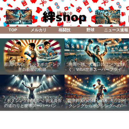
絆shop
TOP
メルカリ
格闘技
野球
ニュース速報
那須川天心、キックボクシング
井岡一翔、大晦日のリングで輝
界の新星の軌跡
く：WBA世界スーパーフライ級
防衛戦「Lifetime Boxing Fights
18」
「ボクシングの頂点へ: 井上尚弥
那須川天心の輝く未来: キックボ
の道のりと世界スーパーバンタ
クシングからボクシングへの成
ム級統一戦の全貌」
功した転身