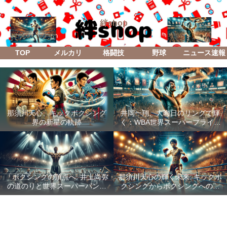
絆shop
TOP
メルカリ
格闘技
野球
ニュース速報
那須川天心、キックボクシング
井岡一翔、大晦日のリングで輝
界の新星の軌跡
く：WBA世界スーパーフライ級
防衛戦「Lifetime Boxing Fights
18」
「ボクシングの頂点へ: 井上尚弥
那須川天心の輝く未来: キックボ
の道のりと世界スーパーバンタ
クシングからボクシングへの成
ム級統一戦の全貌」
功した転身