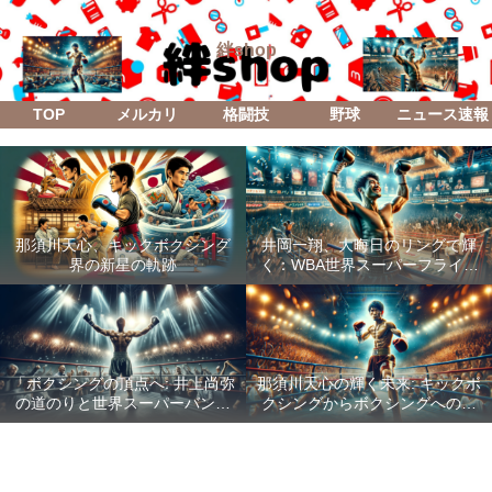
絆shop
TOP
メルカリ
格闘技
野球
ニュース速報
那須川天心、キックボクシング
井岡一翔、大晦日のリングで輝
界の新星の軌跡
く：WBA世界スーパーフライ級
防衛戦「Lifetime Boxing Fights
18」
「ボクシングの頂点へ: 井上尚弥
那須川天心の輝く未来: キックボ
の道のりと世界スーパーバンタ
クシングからボクシングへの成
ム級統一戦の全貌」
功した転身