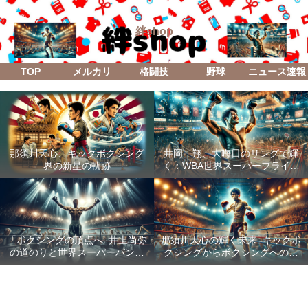
絆shop
TOP
メルカリ
格闘技
野球
ニュース速報
那須川天心、キックボクシング
井岡一翔、大晦日のリングで輝
界の新星の軌跡
く：WBA世界スーパーフライ級
防衛戦「Lifetime Boxing Fights
18」
「ボクシングの頂点へ: 井上尚弥
那須川天心の輝く未来: キックボ
の道のりと世界スーパーバンタ
クシングからボクシングへの成
ム級統一戦の全貌」
功した転身