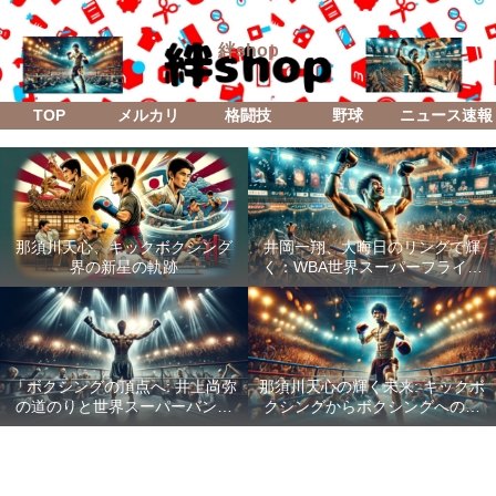
絆shop
TOP
メルカリ
格闘技
野球
ニュース速報
那須川天心、キックボクシング
井岡一翔、大晦日のリングで輝
界の新星の軌跡
く：WBA世界スーパーフライ級
防衛戦「Lifetime Boxing Fights
18」
「ボクシングの頂点へ: 井上尚弥
那須川天心の輝く未来: キックボ
の道のりと世界スーパーバンタ
クシングからボクシングへの成
ム級統一戦の全貌」
功した転身