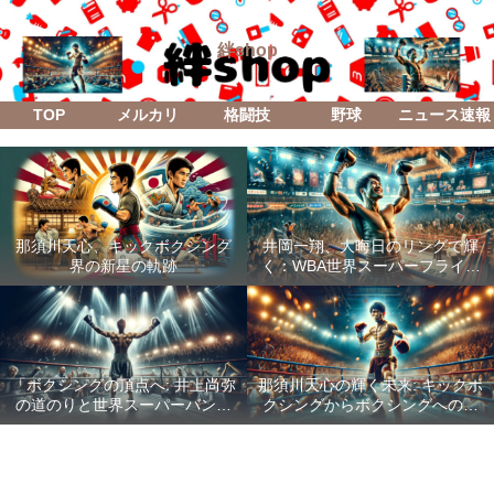
絆shop
TOP
メルカリ
格闘技
野球
ニュース速報
那須川天心、キックボクシング
井岡一翔、大晦日のリングで輝
界の新星の軌跡
く：WBA世界スーパーフライ級
防衛戦「Lifetime Boxing Fights
18」
「ボクシングの頂点へ: 井上尚弥
那須川天心の輝く未来: キックボ
の道のりと世界スーパーバンタ
クシングからボクシングへの成
ム級統一戦の全貌」
功した転身