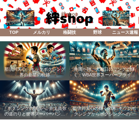
絆shop
TOP
メルカリ
格闘技
野球
ニュース速報
那須川天心、キックボクシング
井岡一翔、大晦日のリングで輝
界の新星の軌跡
く：WBA世界スーパーフライ級
防衛戦「Lifetime Boxing Fights
18」
「ボクシングの頂点へ: 井上尚弥
那須川天心の輝く未来: キックボ
の道のりと世界スーパーバンタ
クシングからボクシングへの成
ム級統一戦の全貌」
功した転身