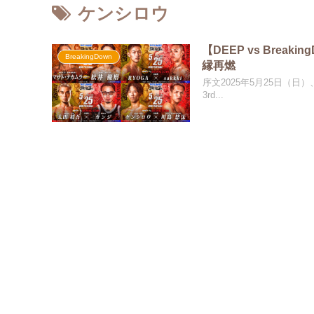
ケンシロウ
【DEEP vs Brea
BreakingDown
縁再燃
序文2025年5月25日（日）
3rd...