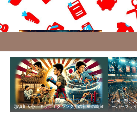
井岡一翔、大
那須川天心、キックボクシング界の新星の軌跡
ーパーフライ級防衛