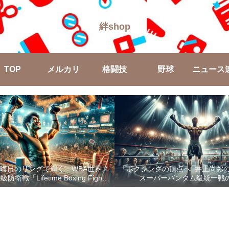
絆shop
TOP
メルカリ
格闘技
野球
ニュース
晦日のリングで輝く：WBA世界ス
「ボクシングの頂点へ: 井上尚弥
戦「Lifetime Boxing Fights
スーパーバンタム級統一戦
18」