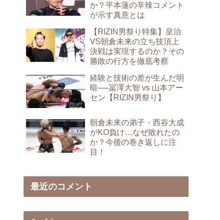
か？平本蓮の辛辣コメント
が示す真意とは
【RIZIN男祭り特集】皇治
VS朝倉未来の立ち技頂上
決戦は実現するのか？その
勝敗の行方を徹底考察
経験と技術の差が生んだ明
暗──冨澤大智 vs 山本アー
セン【RIZIN男祭り】
朝倉未来の弟子・西谷大成
がKO負け…なぜ敗れたの
か？今後の巻き返しに注
目！
最近のコメント