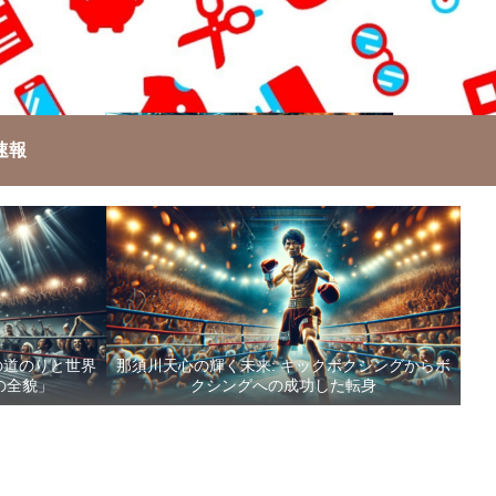
速報
の道のりと世界
那須川天心の輝く未来: キックボクシングからボ
の全貌」
クシングへの成功した転身