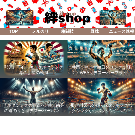
絆shop
TOP
メルカリ
格闘技
野球
ニュース速報
那須川天心、キックボクシング
井岡一翔、大晦日のリングで輝
界の新星の軌跡
く：WBA世界スーパーフライ級
防衛戦「Lifetime Boxing Fights
18」
「ボクシングの頂点へ: 井上尚弥
那須川天心の輝く未来: キックボ
の道のりと世界スーパーバンタ
クシングからボクシングへの成
ム級統一戦の全貌」
功した転身