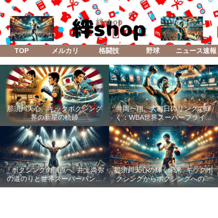
絆shop
TOP
メルカリ
格闘技
野球
ニュース速報
那須川天心、キックボクシング
井岡一翔、大晦日のリングで輝
界の新星の軌跡
く：WBA世界スーパーフライ級
防衛戦「Lifetime Boxing Fights
18」
「ボクシングの頂点へ: 井上尚弥
那須川天心の輝く未来: キックボ
の道のりと世界スーパーバンタ
クシングからボクシングへの成
ム級統一戦の全貌」
功した転身