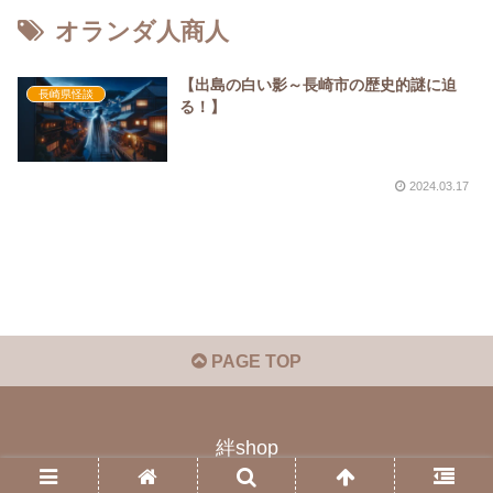
オランダ人商人
【出島の白い影～長崎市の歴史的謎に迫
長崎県怪談
る！】
2024.03.17
PAGE TOP
絆shop
© 2023 絆shop.