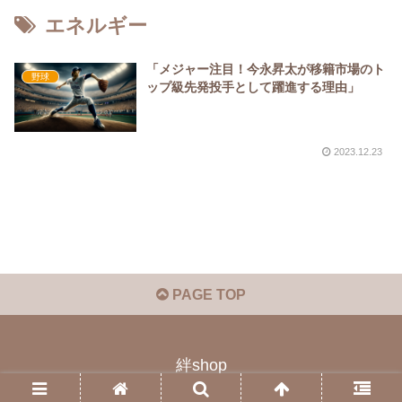
エネルギー
「メジャー注目！今永昇太が移籍市場のト
野球
ップ級先発投手として躍進する理由」
2023.12.23
PAGE TOP
絆shop
© 2023 絆shop.