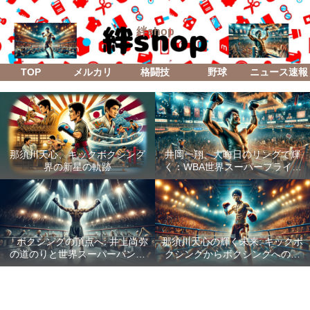
絆shop
TOP
メルカリ
格闘技
野球
ニュース速報
那須川天心、キックボクシング
井岡一翔、大晦日のリングで輝
界の新星の軌跡
く：WBA世界スーパーフライ級
防衛戦「Lifetime Boxing Fights
18」
「ボクシングの頂点へ: 井上尚弥
那須川天心の輝く未来: キックボ
の道のりと世界スーパーバンタ
クシングからボクシングへの成
ム級統一戦の全貌」
功した転身