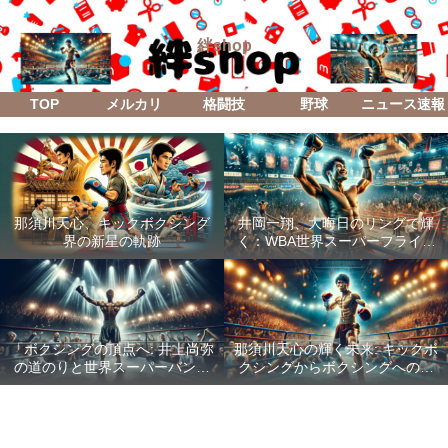
絆shop
TOP
メルカリ
格闘技
野球
ニュース速報
那須川天心、キックボクシング
井岡一翔、大晦日のリングで輝
界の新星の軌跡
く：WBA世界スーパーフライ級
防衛戦「Lifetime Boxing Fights
18」
「ボクシングの頂点へ: 井上尚弥
那須川天心の輝く未来: キックボ
の道のりと世界スーパーバンタ
クシングからボクシングへの成
ム級統一戦の全貌」
功した転身